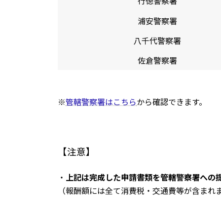
行徳警察署
浦安警察署
八千代警察署
佐倉警察署
※
管轄警察署はこちら
から
確認できます。
【注意】
・
上記は完成した申請書類を管轄警察署への
（報酬額には全て消費税・交通費等が含まれ