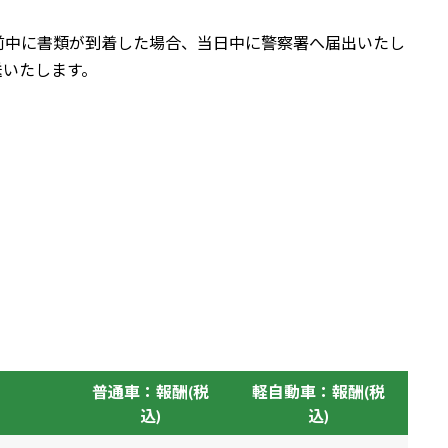
前中に書類が到着した場合、当日中に警察署へ届出いたし
送いたします。
普通車：報酬(税
軽自動車：報酬(税
込)
込)