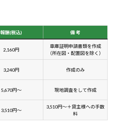
報酬(税込)
備 考
車庫証明申請書類を作成
2,160円
（所在図・配置図を除く）
3,240円
作成のみ
5,670円～
現地調査をして作成
3,510円～＋貸主様への手数
3,510円～
料