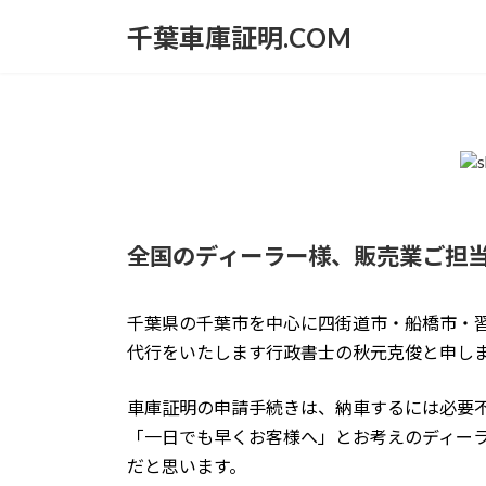
コ
ナ
千葉車庫証明.COM
ン
ビ
テ
ゲ
ン
ー
ツ
シ
へ
ョ
ス
ン
キ
に
ッ
移
プ
動
全国のディーラー様、販売業ご担
千葉県の千葉市を中心に四街道市・船橋市・
代行をいたします行政書士の秋元克俊と申し
車庫証明の申請手続きは、納車するには必要
「一日でも早くお客様へ」とお考えのディー
だと思います。