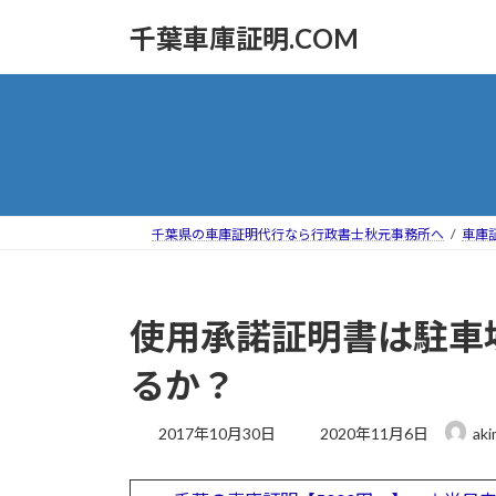
コ
ナ
千葉車庫証明.COM
ン
ビ
テ
ゲ
ン
ー
ツ
シ
へ
ョ
ス
ン
キ
に
ッ
移
千葉県の車庫証明代行なら行政書士秋元事務所へ
車庫
プ
動
使用承諾証明書は駐車
るか？
最
2017年10月30日
2020年11月6日
aki
終
更
新